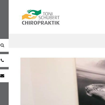
0391
7333981
info@chiropraktik-
magdeburg.de