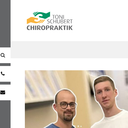
0391
7333981
info@chiropraktik-
magdeburg.de