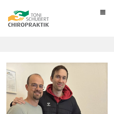
0391
7333981
info@chiropraktik-
magdeburg.de