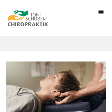
0391
7333981
info@chiropraktik-
magdeburg.de