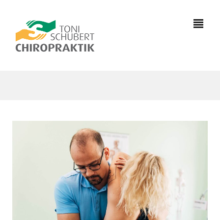
0391
7333981
info@chiropraktik-
magdeburg.de