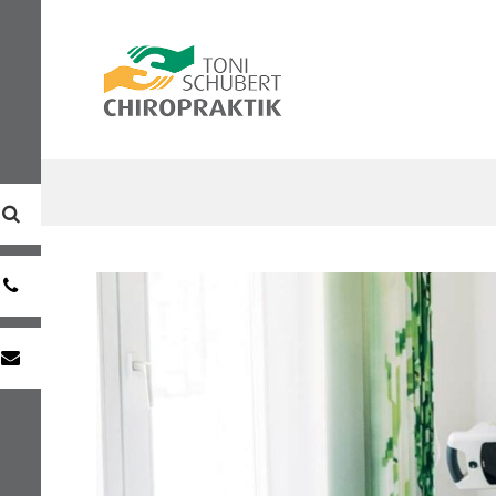
0391
7333981
info@chiropraktik-
magdeburg.de