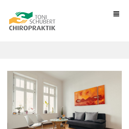
0391
7333981
info@chiropraktik-
magdeburg.de