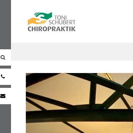
0391
7333981
info@chiropraktik-
magdeburg.de